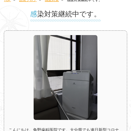
TOP
>
医院ブログ
>
感染対策
>
感染対策継続中です。
感染対策継続中です。
こんにちは。角野歯科医院です。
大分県でも連日新型コロナ