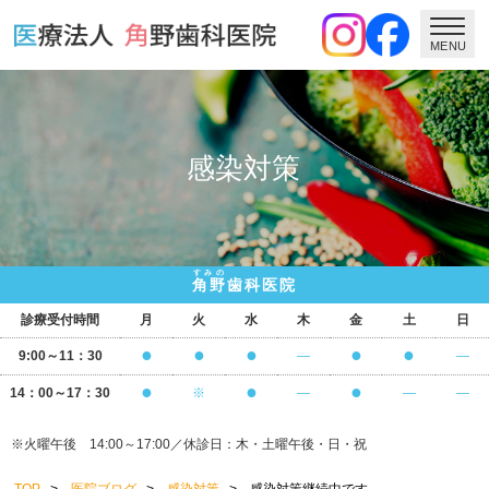
MENU
感染対策
すみの
角野
歯科医院
診療受付時間
月
火
水
木
金
土
日
●
●
●
●
●
9:00～11：30
―
―
●
●
●
14：00～17：30
※
―
―
―
※火曜午後 14:00～17:00／休診日：木・土曜午後・日・祝