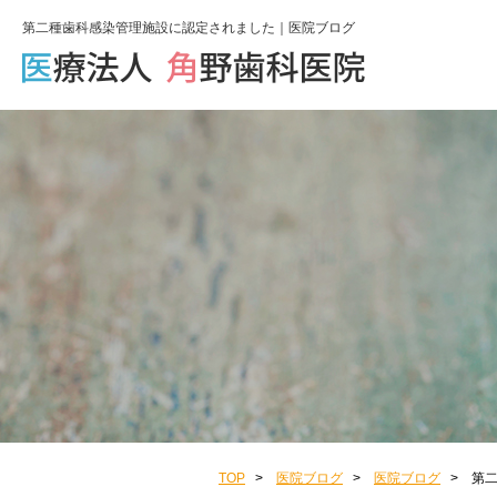
第二種歯科感染管理施設に認定されました｜医院ブログ
TOP
>
医院ブログ
>
医院ブログ
>
第