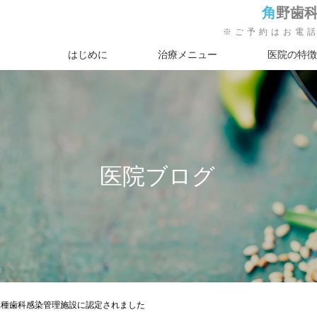
角
野歯
※ご予約はお電
はじめに
治療メニュー
医院の特徴
医院ブログ
二種歯科感染管理施設に認定されました